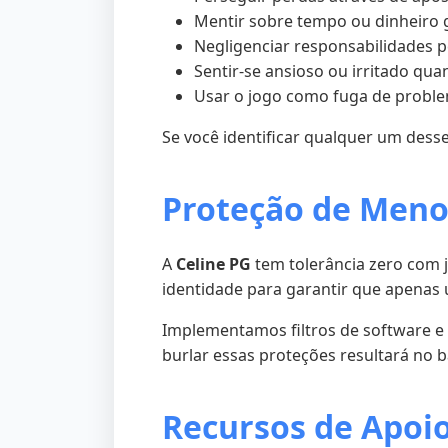
Mentir sobre tempo ou dinheiro 
Negligenciar responsabilidades p
Sentir-se ansioso ou irritado qu
Usar o jogo como fuga de probl
Se você identificar qualquer um desse
Proteção de Meno
A
Celine PG
tem tolerância zero com j
identidade para garantir que apenas 
Implementamos filtros de software e 
burlar essas proteções resultará n
Recursos de Apoi