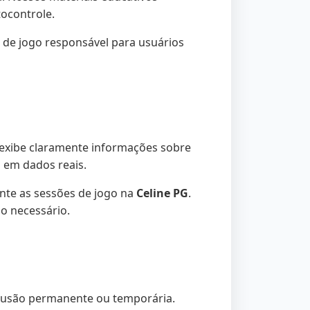
tocontrole.
de jogo responsável para usuários
 exibe claramente informações sobre
 em dados reais.
nte as sessões de jogo na
Celine PG
.
o necessário.
lusão permanente ou temporária.