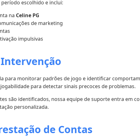
 período escolhido e inclui:
onta na
Celine PG
omunicações de marketing
ontas
tivação impulsivas
Intervenção
da para monitorar padrões de jogo e identificar comportam
de jogabilidade para detectar sinais precoces de problemas.
 são identificados, nossa equipe de suporte entra em co
tação personalizada.
restação de Contas