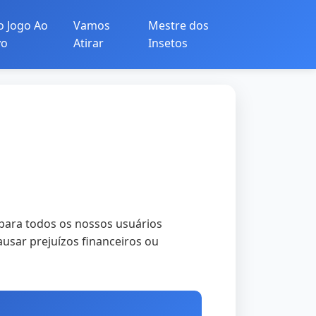
o Jogo Ao
Vamos
Mestre dos
vo
Atirar
Insetos
ara todos os nossos usuários
usar prejuízos financeiros ou