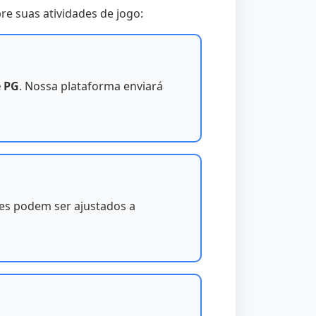
re suas atividades de jogo:
e PG
. Nossa plataforma enviará
ites podem ser ajustados a