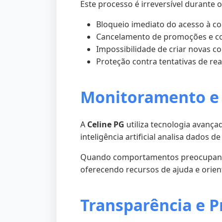
Este processo é irreversível durante o
Bloqueio imediato do acesso à c
Cancelamento de promoções e c
Impossibilidade de criar novas c
Proteção contra tentativas de rea
Monitoramento e 
A
Celine PG
utiliza tecnologia avança
inteligência artificial analisa dados 
Quando comportamentos preocupantes
oferecendo recursos de ajuda e orien
Transparência e P