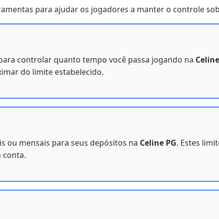
rramentas para ajudar os jogadores a manter o controle sob
 para controlar quanto tempo você passa jogando na
Celin
imar do limite estabelecido.
ais ou mensais para seus depósitos na
Celine PG
. Estes lim
 conta.