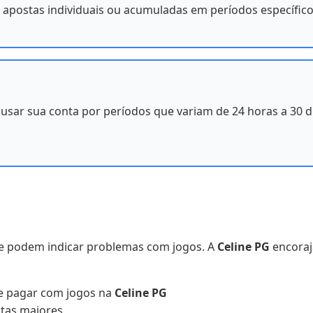
 apostas individuais ou acumuladas em períodos específic
usar sua conta por períodos que variam de 24 horas a 30 d
ue podem indicar problemas com jogos. A
Celine PG
encoraj
de pagar com jogos na
Celine PG
stas maiores