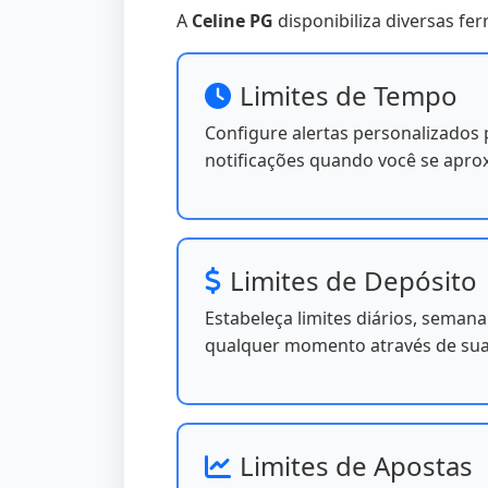
A
Celine PG
disponibiliza diversas fe
Limites de Tempo
Configure alertas personalizados
notificações quando você se aprox
Limites de Depósito
Estabeleça limites diários, seman
qualquer momento através de sua
Limites de Apostas