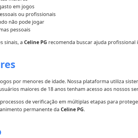
gasto em jogos
essoais ou profissionais
ando não pode jogar
emas pessoais
s sinais, a
Celine PG
recomenda buscar ajuda profissional
res
ogos por menores de idade. Nossa plataforma utiliza siste
usuários maiores de 18 anos tenham acesso aos nossos ser
processos de verificação em múltiplas etapas para proteg
o banimento permanente da
Celine PG
.
o