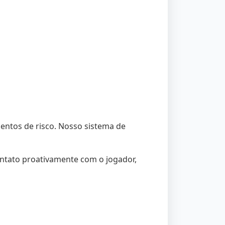
entos de risco. Nosso sistema de
ntato proativamente com o jogador,